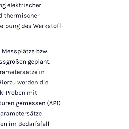
g elektrischer
d thermischer
reibung des Werkstoff-
r Messplätze bzw.
ssgrößen geplant.
arametersätze in
ierzu werden die
ik-Proben mit
aturen gemessen (AP1)
parametersätze
en im Bedarfsfall