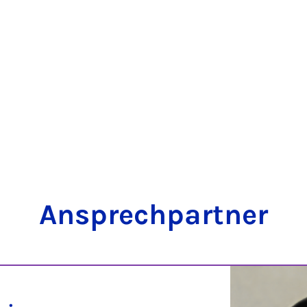
An­sprech­part­ner