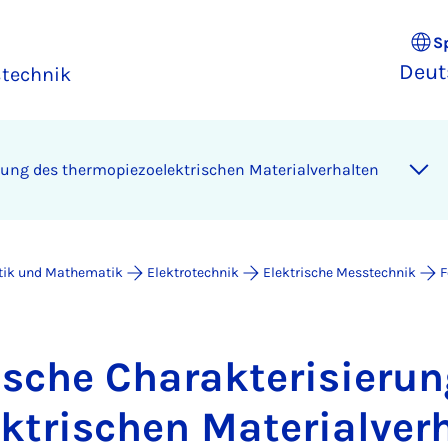
S
Deut
stechnik
ung des ther­mo­pi­e­zo­elek­tri­schen Ma­te­ri­a­l­ver­hal­ten
atik und Mathematik
Elektrotechnik
Elektrische Messtechnik
F
­sche Cha­rak­te­ri­sie­ru
k­tri­schen Ma­te­ri­a­l­ver