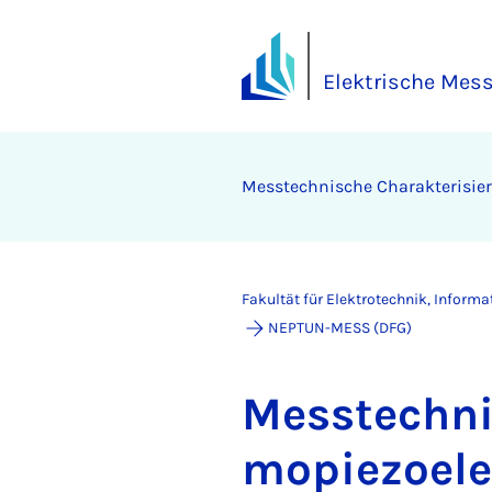
Elektrische Mes
Mess­tech­ni­sche Cha­rak­te­ri­sie­r
Fakultät für Elektrotechnik, Inform
NEPTUN-MESS (DFG)
Mess­tech­ni
mo­pi­e­zo­ele