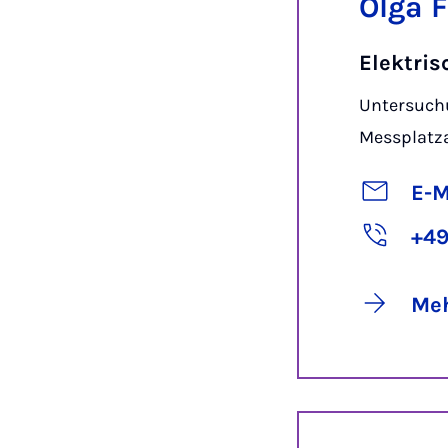
Olga F
Elektri
Untersuch
Messplatz
E-M
+49
Meh