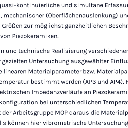
quasi-kontinuierliche und simultane Erfassun
), mechanischer (Oberflächenauslenkung) un
) Größen zur möglichst ganzheitlichen Besch
 von Piezokeramiken.
on und technische Realisierung verschiedene
 gezielten Untersuchung ausgewählter Einflu
e linearen Materialparameter bzw. Materialp
Temperatur bestimmt werden (AP3 und AP4). H
ektrischen Impedanzverläufe an Piezokeram
nkonfiguration bei unterschiedlichen Temper
t der Arbeitsgruppe MOP daraus die Material
lls können hier vibrometrische Untersuchung