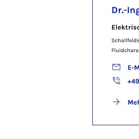
Dr.-In
Elektri
Schallfeld
Fluidchara
E-M
+49
Meh