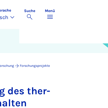
prache
Suche
Menü
sch
orschung
Forschungsprojekte
ng des ther­
­hal­ten