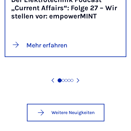
„Cur­rent Af­fairs“: Fol­ge 27 – Wir
stel­len vor: em­po­w­er­MINT
Mehr erfahren
Weitere Neuigkeiten