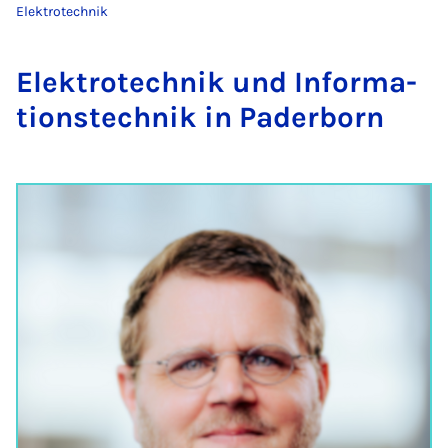
Elektrotechnik
Elek­tro­tech­­nik und In­­­for­­ma­
ti­­ons­tech­­nik in Pa­der­born