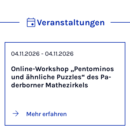
Veranstaltungen
04.11.2026 - 04.11.2026
On­line-Work­shop „Pentomi­nos
und ähn­li­che Puzz­les“ des Pa­
der­bor­ner Ma­the­zir­kels
Mehr erfahren