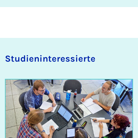
Stu­dien­in­ter­es­sier­te